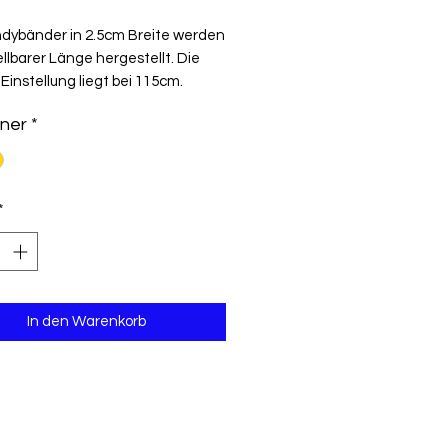
Preis
ndybänder in 2.5cm Breite werden
ellbarer Länge hergestellt. Die
Einstellung liegt bei 115cm.
ner
*
*
In den Warenkorb