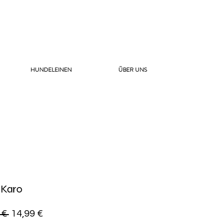
HUNDELEINEN
ÜBER UNS
 Karo
Standardpreis
Sale-
 € 
14,99 €