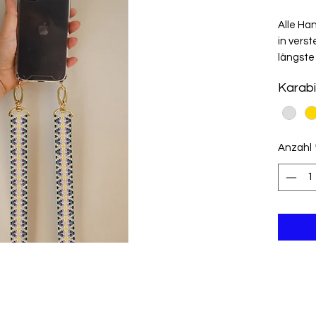
Alle Ha
in verst
längste 
Karabi
Anzahl