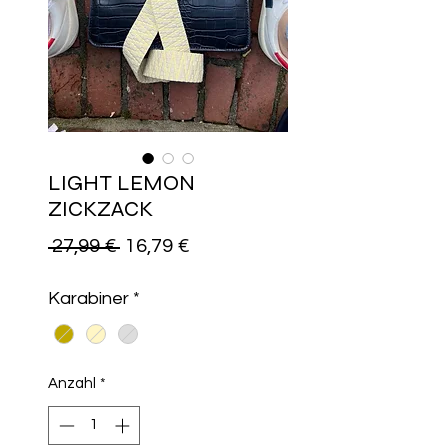
LIGHT LEMON
ZICKZACK
Standardpreis
Sale-
 27,99 € 
16,79 €
Preis
Karabiner
*
Anzahl
*