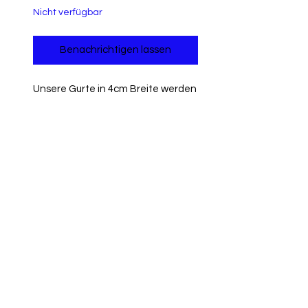
Nicht verfügbar
Benachrichtigen lassen
Unsere Gurte in 4cm Breite werden
alle in verstellbarer Länge
hergestellt. Die längste Einstellung
beträgt ca. 100cm.
Rückgaberecht
Informationen zur Rückgabe und
Rückerstattung findest du
hier
.
AGB
IMPRESSUM
WIDERRUF