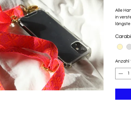
Alle Ha
in verst
längste 
Carabi
Anzahl