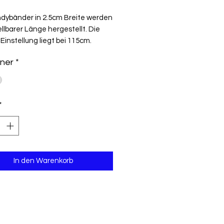
Preis
ndybänder in 2.5cm Breite werden
ellbarer Länge hergestellt. Die
Einstellung liegt bei 115cm.
ner
*
*
In den Warenkorb