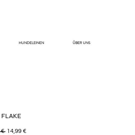
HUNDELEINEN
ÜBER UNS
A FLAKE
Standardpreis
Sale-
 € 
14,99 €