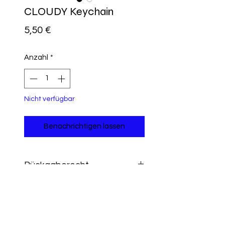
CLOUDY Keychain
Preis
5,50 €
Anzahl
*
Nicht verfügbar
Benachrichtigen lassen
Rückgaberecht
Alle Informationen zum Umtausch
und Rückerstattung findest du
hier
.